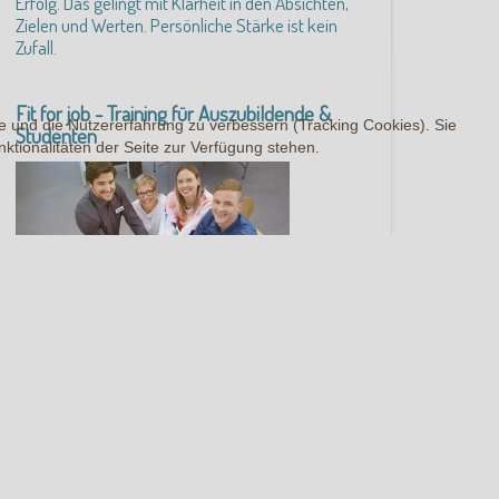
Erfolg. Das gelingt mit Klarheit in den Absichten,
Zielen und Werten. Persönliche Stärke ist kein
Zufall.
Fit for job - Training für Auszubildende &
te und die Nutzererfahrung zu verbessern (Tracking Cookies). Sie
Studenten
ktionalitäten der Seite zur Verfügung stehen.
Den Nachwuchs für die Berufswelt zu stärken ist
eine verantwortungsvolle und schöne Aufgabe! Mit
diesem Training gewinnen die TeilnehmerInnen an
sozialer und persönlicher Kompetenz.