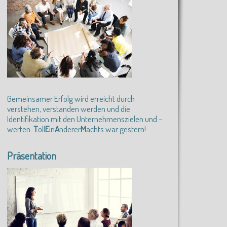
Gemeinsamer Erfolg wird erreicht durch
verstehen, verstanden werden und die
Identifikation mit den Unternehmenszielen und –
werten.
T
oll
E
in
A
nderer
M
achts war gestern!
Präsentation