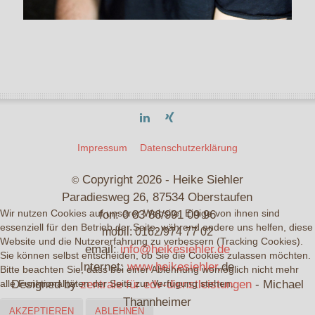
Impressum
Datenschutzerklärung
Copyright 2026 - Heike Siehler
©
Paradiesweg 26, 87534 Oberstaufen
fon: 0 83 86/991 09 96
Wir nutzen Cookies auf unserer Website. Einige von ihnen sind
essenziell für den Betrieb der Seite, während andere uns helfen, diese
mobil: 0162/974 77 02
Website und die Nutzererfahrung zu verbessern (Tracking Cookies).
email:
info@heikesiehler.de
Sie können selbst entscheiden, ob Sie die Cookies zulassen möchten.
Internet:
www.heikesiehler.
de
Bitte beachten Sie, dass bei einer Ablehnung womöglich nicht mehr
Designed by
zentrale für edv-dienstleistungen
- Michael
alle Funktionalitäten der Seite zur Verfügung stehen.
Thannheimer
AKZEPTIEREN
ABLEHNEN